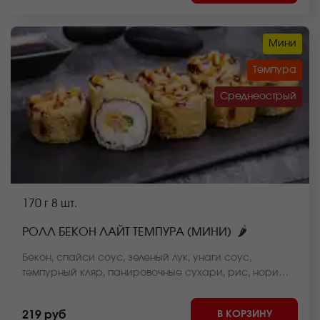
Мини
Темпура
Среднеострый
170 г
8 шт.
🌶
РОЛЛ БЕКОН ЛАЙТ ТЕМПУРА (МИНИ)
Бекон, спайси соус, зеленый лук, унаги соус,
темпурный кляр, панировочные сухари, рис, нори
*Внешний вид блюда может отличаться от фото на
сайте.
В КОРЗИНУ
219 руб