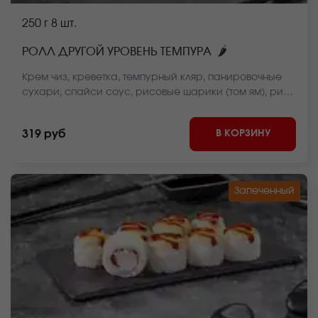
250 г
8 шт.
🌶
РОЛЛ ДРУГОЙ УРОВЕНЬ ТЕМПУРА
Крем чиз, креветка, темпурный кляр, панировочные
сухари, спайси соус, рисовые шарики (том ям), рис,
нори. *Внешний вид блюда может отличаться от фото
на сайте.
В КОРЗИНУ
319 руб
Запеченный