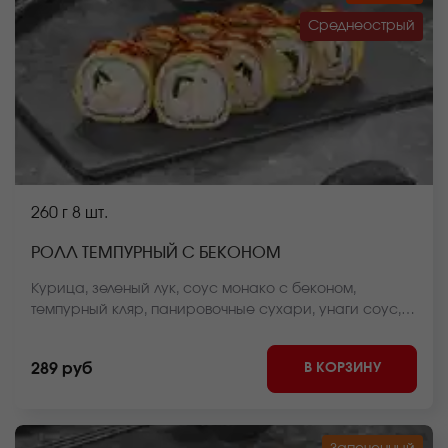
Среднеострый
260 г
8 шт.
РОЛЛ ТЕМПУРНЫЙ С БЕКОНОМ
Курица, зеленый лук, соус монако с беконом,
темпурный кляр, панировочные сухари, унаги соус,
спайси соус, рис, нори *Внешний вид блюда может
отличаться от фото на сайте.
В КОРЗИНУ
289 руб