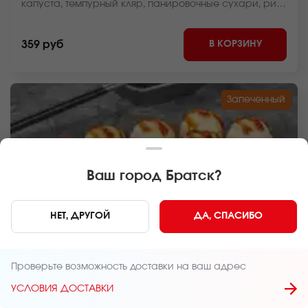
капуста, темпурный кляр, панировочные сухари, рис,
нори *Внешний вид блюда может отличаться от фото
на сайте.
В КОРЗИНУ
359 руб
Запеченный
Ваш город
Братск
?
НЕТ, ДРУГОЙ
ДА, СПАСИБО
240 г
8 шт.
Проверьте возможность доставки на ваш адрес
РОЛЛ НЕЖНЫЙ С УГРЕМ ЗАПЕЧЕННЫЙ
УСЛОВИЯ ДОСТАВКИ
Угорь, крем чиз, пекинская капуста, унаги соус,