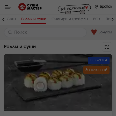
Мастер
-
Братск
заказ
и
доставка
а
Сеты
Роллы и суши
Онигири и трайфлы
ВОК
Поке
суши,
роллов,
сетов,
WOK
Бонусы
в
Братске
Роллы и суши
НОВИНКА
Запеченный