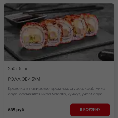
250 г
5 шт.
РОЛЛ ЭБИ БУМ
Креветка в панировке, крем чиз, огурец, краб-микс
соус, оранжевая икра масаго, кунжут, унаги соус,
рис, нори *Внешний вид блюда может отличаться от
фото на сайте.
В КОРЗИНУ
539 руб