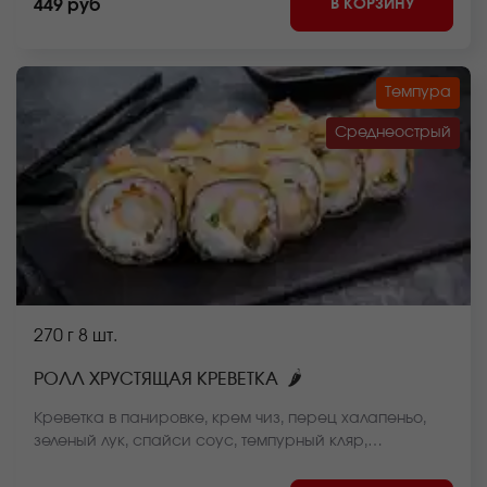
В КОРЗИНУ
449 руб
Темпура
Среднеострый
270 г
8 шт.
🌶
РОЛЛ ХРУСТЯЩАЯ КРЕВЕТКА
Креветка в панировке, крем чиз, перец халапеньо,
зеленый лук, спайси соус, темпурный кляр,
панировочные сухари, рис, нори *Внешний вид